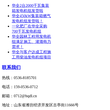
华全2台2000千瓦集装
箱发电机组发货啦
华全450kW集装箱燃气
发电机组发货啦！
一化肥厂在华全采购
700千瓦发电机组
华全园林工程用发电机
组满足施工、灌溉电力
需求！
华全与客户达成工程施
工用柴油发电机组项目
联系我们
热线：0536-8185701
电话：159-0536-0712
邮箱：0712@hqdl.cn
地址：山东省潍坊经济开发区古亭街11666号